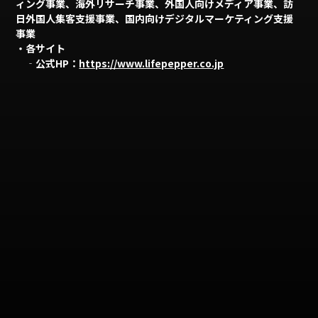
ィング事業、海外リサーチ事業、外国人向けメディア事業、訪
日外国人集客支援事業、国内向けデジタルマーケティング支援
事業
・各サイト
‐公式HP：
https://www.lifepepper.co.jp
企業情報
事業情報
サポートチーム情報
プレスリリース